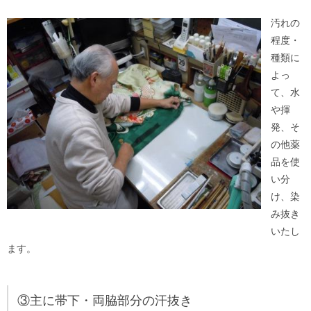
汚れの
程度・
種類に
よっ
て、水
や揮
発、そ
の他薬
品を使
い分
け、染
み抜き
いたし
ます。
③主に帯下・両脇部分の汗抜き