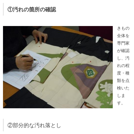
①汚れの箇所の確認
きもの
全体を
専門家
が確認
し、汚
れの程
度・種
類を点
検いた
しま
す。
②部分的な汚れ落とし