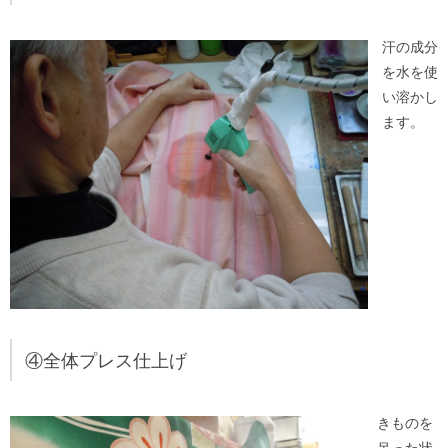
汗の成分
を水を使
い溶かし
ます。
④全体プレス仕上げ
きものを