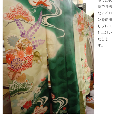
吊った状
態で特殊
なアイロ
ンを使用
しプレス
仕上げい
たしま
す。